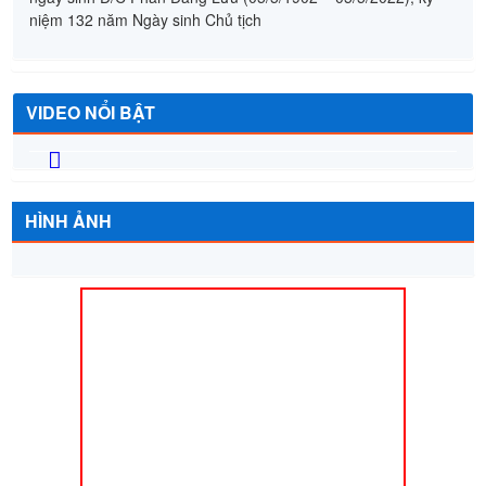
VĂN BẢN CHỈ ĐẠO ĐIỀU HÀNH
Số :
35/KH-UBND
Tên :
Kế hoạch tổ chức các hoạt động tuyên truyền kỷ niệm
47 năm Ngày giải phóng miền Nam thống nhất đất nước
(30/4/1975-30/4/2022); Ngày Quốc tế lao động 1/5, 120 năm
ngày sinh Đ/C Phan Đăng Lưu (05/5/1902 – 05/5/2022); kỷ
niệm 132 năm Ngày sinh Chủ tịch
VIDEO NỔI BẬT
Trước
Sau
HÌNH ẢNH
Hội LHPN xã Nhân Thành tổ chức các hoạt động kỷ niệm 113
năm ngày Quốc tế phụ nữ 8/3