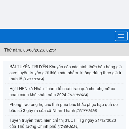
Thứ năm, 06/08/2026, 02:54
BÀI TUYÊN TRUYỀN Khuyến cáo các hình thức bán
H
hàng giá cao; tuyên truyền giới thiệu sản phẩm không
c
đúng theo giá trị thực tế
H
c
BÀI TUYÊN TRUYỀNKhuyến cáo các hình thức bán hàng giá cao;
tuyên truyền giới thiệu sản phẩm không đúng theo giá trị thực tế
BÀI TUYÊN TRUYỀN Khuyến cáo các hình thức bán hàng giá
cao; tuyên truyền giới thiệu sản phẩm không đúng theo giá trị
thực tế
(17/11/2024)
Hội LHPN xã Nhân Thành tổ chức trao quà cho phụ nữ có