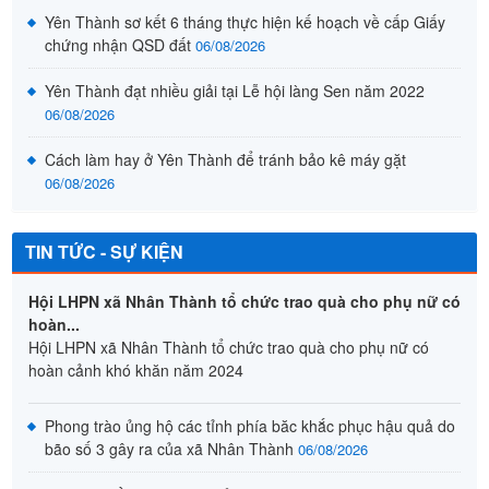
an toàn thực phẩm"
(15/08/2024)
Mãi mãi nhớ ơn các anh hùng liệt sỹ
(29/07/2024)
Cử tri huyện Yên Thành kiến nghị giá phân bón, vật tư
nông...
Hoạt đên ơn đáp nghĩa năm 2024
(25/07/2024)
Cử tri huyện Yên Thành đề nghị Chính phủ cần có giải pháp
Hoạt động đền ơn đáp nghĩa nhân dịp kỷ niệm 77 năm ngày
để bình ổn thị trường phân bón...
thương binh liệt sỹ (27/7/1947 - 27/7/2024)
(25/07/2024)
Yên Thành sơ kết 6 tháng thực hiện kế hoạch về cấp Giấy
Trao tiền hộ tr hộ nghèo, hộ cận nghèo, hộ khó khăn làm nhà
chứng nhận QSD đất
ở trên địa bàn xã Nhân Thànhợ
06/08/2026
(15/07/2024)
Yên Thành đạt nhiều giải tại Lễ hội làng Sen năm 2022
06/08/2026
Cách làm hay ở Yên Thành để tránh bảo kê máy gặt
06/08/2026
TIN TỨC - SỰ KIỆN
Hội LHPN xã Nhân Thành tổ chức trao quà cho phụ nữ có
hoàn...