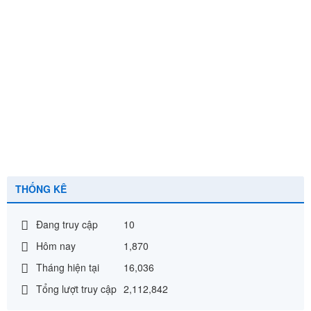
Bài truyền thông của trạm y tế xã về an toàn thực phẩm
trong mùa hè
30/05/2024
THÔNG BÁO Về việc công bố số điện thoại đường dây
nóng và hộp thư điện tử tiếp nhận phản ánh, kiến nghị về giải
quyết TTHC tại Bộ phận Tiếp nhận và Trả kết quả của UBND
xã và giải quyết TTHC qua Hệ thống dịch vụ công của tỉnh
Nghệ An trên địa bàn xã
08/06/2023
THÔNG BÁO giờ làm việc mùa hè
04/04/2023