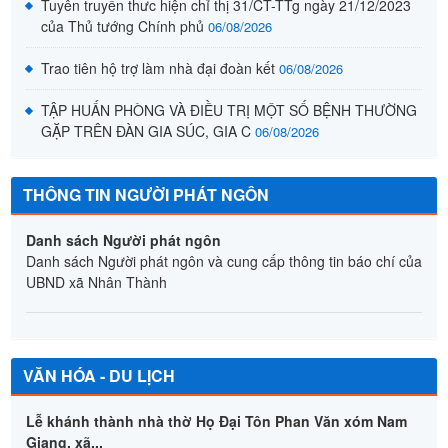
Hội LHPN xã Nhân Thành tổ chức trao quà cho phụ nữ có
hoàn cảnh khó khăn năm 2024
Phong trào ủng hộ các tỉnh phía băc khắc phục hậu quả do
bão số 3 gây ra của xã Nhân Thành
06/08/2026
Tuyên truyền thưc hiện chỉ thị 31/CT-TTg ngày 21/12/2023
của Thủ tướng Chính phủ
06/08/2026
Trao tiên hộ trợ làm nhà đại đoàn kết
06/08/2026
TẬP HUẤN PHÒNG VÀ ĐIỀU TRỊ MỘT SỐ BỆNH THƯỜNG
GẶP TRÊN ĐÀN GIA SÚC, GIA C
06/08/2026
THÔNG TIN NGƯỜI PHÁT NGÔN
Danh sách Người phát ngôn
Danh sách Người phát ngôn và cung cấp thông tin báo chí của
UBND xã Nhân Thành