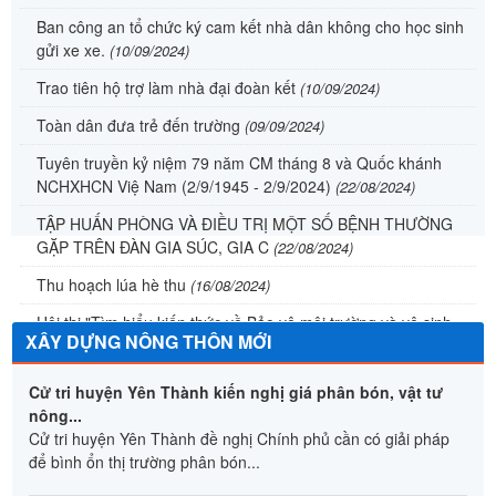
hoàn cảnh khó khăn năm 2024
(01/10/2024)
Phong trào ủng hộ các tỉnh phía băc khắc phục hậu quả do
bão số 3 gây ra của xã Nhân Thành
(23/09/2024)
Tuyên truyền thưc hiện chỉ thị 31/CT-TTg ngày 21/12/2023
của Thủ tướng Chính phủ
(17/09/2024)
Ban công an tổ chức ký cam kết nhà dân không cho học sinh
gửi xe xe.
(10/09/2024)
Trao tiên hộ trợ làm nhà đại đoàn kết
(10/09/2024)
Toàn dân đưa trẻ đến trường
(09/09/2024)
Tuyên truyền kỷ niệm 79 năm CM tháng 8 và Quốc khánh
NCHXHCN Việ Nam (2/9/1945 - 2/9/2024)
(22/08/2024)
TẬP HUẤN PHÒNG VÀ ĐIỀU TRỊ MỘT SỐ BỆNH THƯỜNG
GẶP TRÊN ĐÀN GIA SÚC, GIA C
(22/08/2024)
Thu hoạch lúa hè thu
(16/08/2024)
Hội thi "Tìm hiểu kiến thức về Bảo vệ môi trường và vệ sinh
XÂY DỰNG NÔNG THÔN MỚI